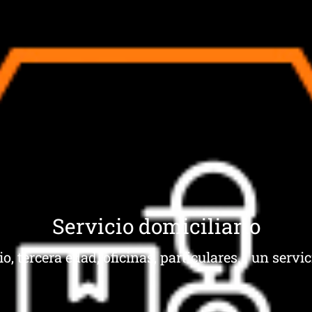
Servicio domiciliario
, tercera edad, oficinas, particulares... un servi