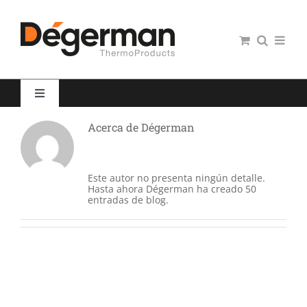
Saltar
al
contenido
Toggle
Navigation
Acerca de
Dégerman
Restauración colectiva
Hospitales
Este autor no presenta ningún detalle.
Hasta ahora Dégerman ha creado 50
entradas de blog.
Panaderías y Pastelerías
Servicio domiciliario