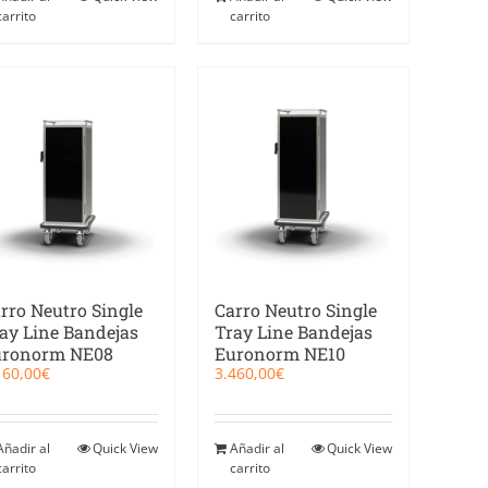
carrito
carrito
rro Neutro Single
Carro Neutro Single
ay Line Bandejas
Tray Line Bandejas
uronorm NE08
Euronorm NE10
160,00
€
3.460,00
€
Añadir al
Quick View
Añadir al
Quick View
carrito
carrito