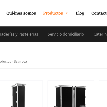
Quiénes somos
Productos
Blog
Contact
aderías y Pastelerías
Servicio domiciliario
Caterin
oductos
>
Scanbox