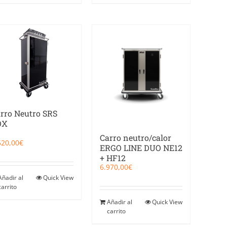
rro Neutro SRS
OX
Carro neutro/calor
520,00
€
ERGO LINE DUO NE12
+ HF12
6.970,00
€
Añadir al
Quick View
carrito
Añadir al
Quick View
carrito