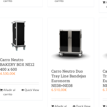
carrito
carrito
Carro Neutro
BAKERY BOX NE12
400 x 600
Carro Neutro Duo
Ca
4.530,00
€
Tray Line Bandejas
Tr
Euronorm
E
NE08+NE08
N
6.510,00
€
6.
Añadir al
Quick View
carrito
Añadir al
Quick View