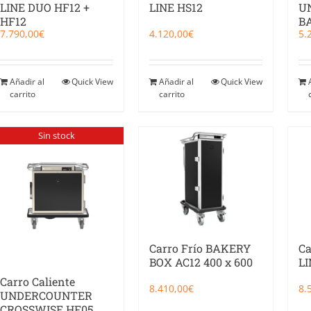
LINE DUO HF12 +
LINE HS12
U
HF12
B
7.790,00
€
4.120,00
€
5.
Añadir al
Quick View
Añadir al
Quick View
carrito
carrito
Sin stock
Carro Frío BAKERY
Ca
BOX AC12 400 x 600
LI
Carro Caliente
8.410,00
€
8.
UNDERCOUNTER
CROSSWISE HF05