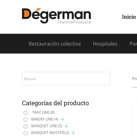
Saltar
al
contenido
Inicio
Restauración colectiva
Hospitales
Pan
Pr
Categorías del producto
TRAY LINE
(8)
BAKERY LINE
(4)
BANQUET LINE
(5)
BANQUET MASTER
(2)