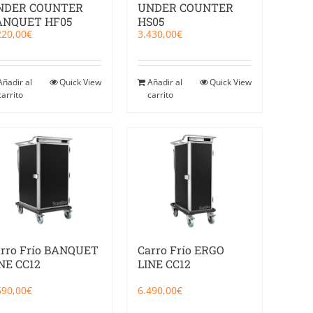
NDER COUNTER
UNDER COUNTER
ANQUET HF05
HS05
220,00
€
3.430,00
€
Añadir al
Quick View
Añadir al
Quick View
carrito
carrito
rro Frío BANQUET
Carro Frío ERGO
NE CC12
LINE CC12
590,00
€
6.490,00
€