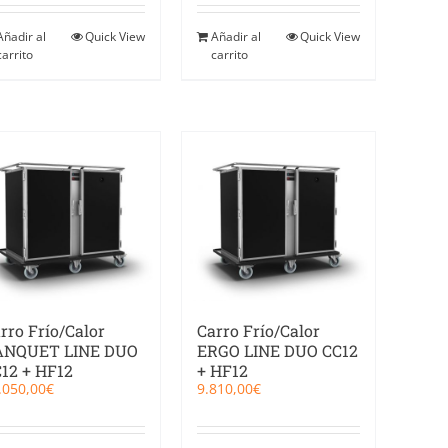
Añadir al
Quick View
Añadir al
Quick View
carrito
carrito
rro Frío/Calor
Carro Frío/Calor
ANQUET LINE DUO
ERGO LINE DUO CC12
12 + HF12
+ HF12
.050,00
€
9.810,00
€