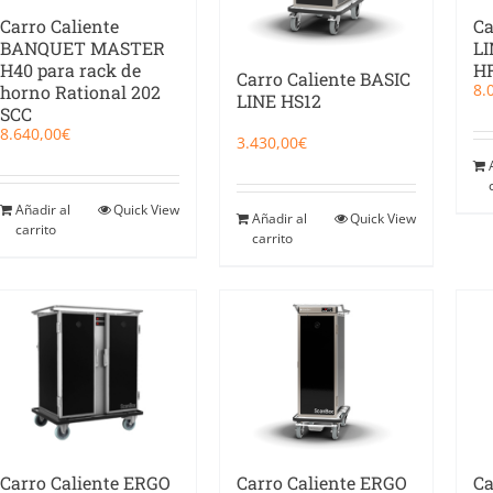
Carro Caliente
Ca
BANQUET MASTER
LI
H40 para rack de
H
Carro Caliente BASIC
8.
horno Rational 202
LINE HS12
SCC
8.640,00
€
3.430,00
€
Añadir al
Quick View
Añadir al
Quick View
carrito
carrito
Carro Caliente ERGO
Carro Caliente ERGO
Ca