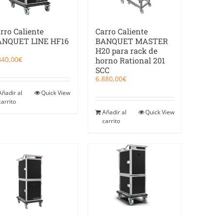
Carro Caliente
rro Caliente
BANQUET MASTER
ANQUET LINE HF16
H20 para rack de
840,00
€
horno Rational 201
SCC
6.880,00
€
Añadir al
Quick View
carrito
Añadir al
Quick View
carrito