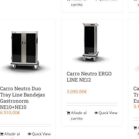
carrito
Carro Neutro ERGO
LINE NE12
Carro Neutro Duo
Ca
3.090,00
€
Tray Line Bandejas
Tr
Gastronorm
E
3.
NE10+NE10
6.510,00
€
Añadir al
Quick View
carrito
Añadir al
Quick View