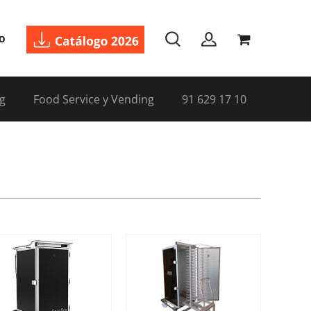
o
g
Food Service y Vending
91 629 17 10