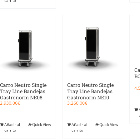
carrito
Ca
B
Carro Neutro Single
Carro Neutro Single
4.
Tray Line Bandejas
Tray Line Bandejas
Gastronorm NE08
Gastronorm NE10
2.930,00
€
3.260,00
€
Añadir al
Quick View
Añadir al
Quick View
carrito
carrito