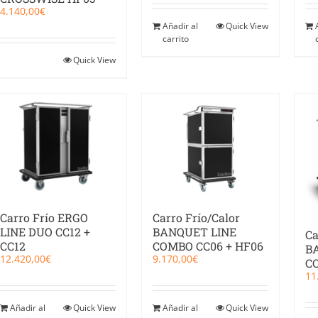
4.140,00
€
Añadir al
Quick View
carrito
Quick View
Carro Frío ERGO
Carro Frío/Calor
LINE DUO CC12 +
BANQUET LINE
Ca
CC12
COMBO CC06 + HF06
B
12.420,00
€
9.170,00
€
CC
11
Añadir al
Quick View
Añadir al
Quick View