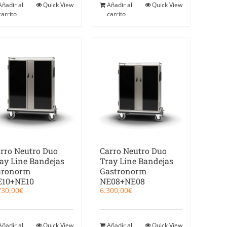
Añadir al
Quick View
Añadir al
Quick View
carrito
carrito
rro Neutro Duo
Carro Neutro Duo
ay Line Bandejas
Tray Line Bandejas
uronorm
Gastronorm
E10+NE10
NE08+NE08
730,00
€
6.300,00
€
Añadir al
Quick View
Añadir al
Quick View