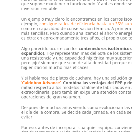
que supone mantenerlo funcionando. Y ahí es donde se 
inversión rentable.
Un ejemplo muy claro lo encontramos en los carros is
ejemplo,
consigue ratios de eficiencia hasta un 35% s
como en capacidad de conservación térmica. A primera 
más sencillas. Pero cuando analizamos el ahorro energéti
es otra: en aproximadamente tres años, el propio uso t
Algo parecido ocurre con los
contenedores isotérmicos d
expandido)
. Hoy representan más del 60% de los siste
una resistencia y una capacidad higiénica muy superior
pero ¡ojo! siempre que sean de alta densidad porque d
higienización mucho más eficaces.
Y si hablamos de platos de cuchara, hay una solución 
‘Caldobox Advance’
.
Combina las ventajas del EPP y de
mitad respecto a los modelos totalmente fabricados en a
extraordinaria, pero también exige una atención consta
operaciones de gran volumen.
Después de muchos años viendo cómo evolucionan las coc
el día de la compra. Se decide cada jornada, en cada s
evitar.
Por eso, antes de incorporar cualquier equipo, convie