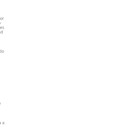
por
o
les
ad
do
e
 a