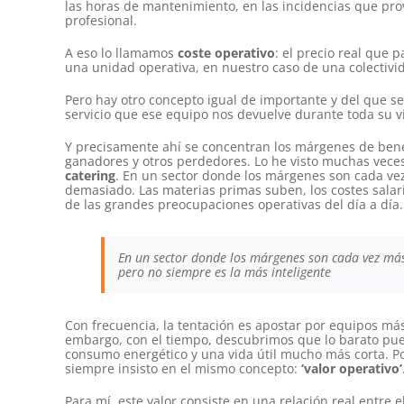
las horas de mantenimiento, en las incidencias que pro
profesional.
A eso lo llamamos
coste operativo
: el precio real que
una unidad operativa, en nuestro caso de una colectivi
Pero hay otro concepto igual de importante y del que 
servicio que ese equipo nos devuelve durante toda su vi
Y precisamente ahí se concentran los márgenes de benef
ganadores y otros perdedores. Lo he visto muchas vece
catering
. En un sector donde los márgenes son cada v
demasiado. Las materias primas suben, los costes salari
de las grandes preocupaciones operativas del día a día.
En un sector donde los márgenes son cada vez más
pero no siempre es la más inteligente
Con frecuencia, la tentación es apostar por equipos má
embargo, con el tiempo, descubrimos que lo barato pue
consumo energético y una vida útil mucho más corta. P
siempre insisto en el mismo concepto:
‘valor operativo’
Para mí, este valor consiste en una relación real entre e