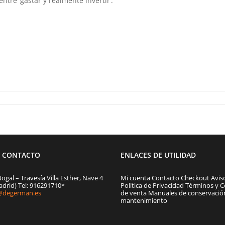
entre ‘gastar y realmente invertir’.
E CONTACTO
ENLACES DE UTILIDAD
Nogal – Travesía Villa Esther, Nave 4
Mi cuenta
Contacto
Checkout
Avis
adrid) Tel: 916291710*
Política de Privacidad
Términos y C
degerman.es
de venta
Manuales de conservació
mantenimiento