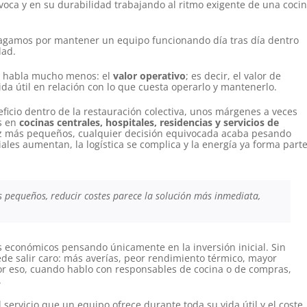
voca y en su durabilidad trabajando al ritmo exigente de una coci
 pagamos por mantener un equipo funcionando día tras día dentro
dad.
se habla mucho menos: el
valor operativo
; es decir, el valor de
da útil en relación con lo que cuesta operarlo y mantenerlo.
icio dentro de la restauración colectiva, unos márgenes a veces
s en
cocinas centrales, hospitales, residencias y servicios de
ez más pequeños, cualquier decisión equivocada acaba pesando
ales aumentan, la logística se complica y la energía ya forma part
 pequeños, reducir costes parece la solución más inmediata,
s económicos pensando únicamente en la inversión inicial. Sin
de salir caro: más averías, peor rendimiento térmico, mayor
or eso, cuando hablo con responsables de cocina o de compras,
.
l servicio que un equipo ofrece durante toda su vida útil y el coste