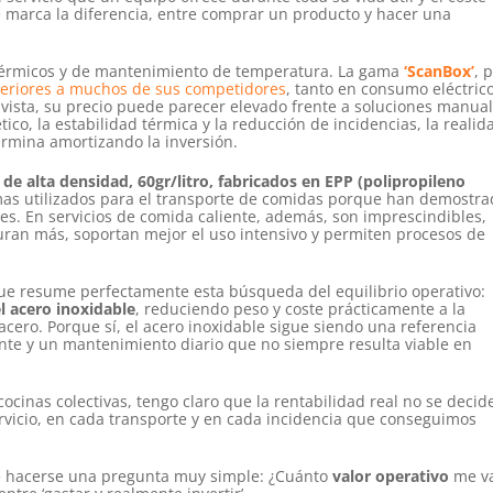
marca la diferencia, entre comprar un producto y hacer una
otérmicos y de mantenimiento de temperatura. La gama
‘ScanBox’
, 
uperiores a muchos de sus competidores
, tanto en consumo eléctric
vista, su precio puede parecer elevado frente a soluciones manua
co, la estabilidad térmica y la reducción de incidencias, la realid
ermina amortizando la inversión.
e alta densidad, 60gr/litro, fabricados en EPP (polipropileno
mas utilizados para el transporte de comidas porque han demostra
es. En servicios de comida caliente, además, son imprescindibles,
uran más, soportan mejor el uso intensivo y permiten procesos de
que resume perfectamente esta búsqueda del equilibrio operativo:
l acero inoxidable
, reduciendo peso y coste prácticamente a la
cero. Porque sí, el acero inoxidable sigue siendo una referencia
nte y un mantenimiento diario que no siempre resulta viable en
inas colectivas, tengo claro que la rentabilidad real no se decid
ervicio, en cada transporte y en cada incidencia que conseguimos
ne hacerse una pregunta muy simple: ¿Cuánto
valor operativo
me va