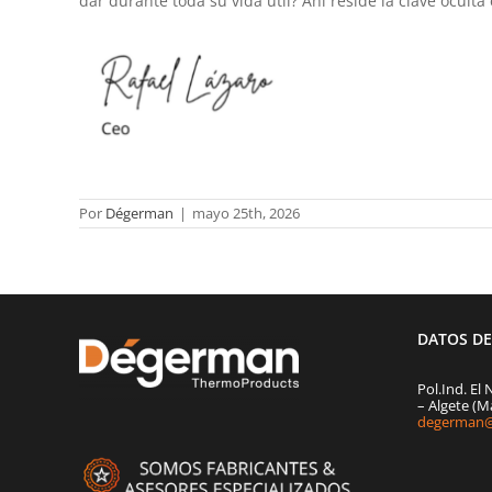
dar durante toda su vida útil? Ahí reside la clave oculta 
Por
Dégerman
|
mayo 25th, 2026
DATOS D
Pol.Ind. El 
– Algete (M
degerman@